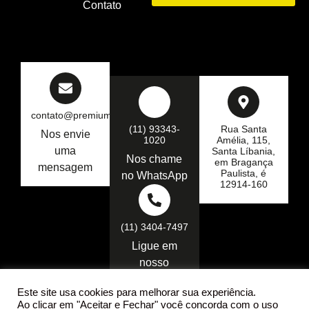
Contato
contato@premiumseg.com.br
(11) 93343-
Rua Santa
Nos envie
1020
Amélia, 115,
uma
Santa Líbania,
Nos chame
em Bragança
mensagem
Paulista, é
no WhatsApp
12914-160
(11) 3404-7497
Ligue em
nosso
telefone
Este site usa cookies para melhorar sua experiência.
Ao clicar em "Aceitar e Fechar" você concorda com o uso