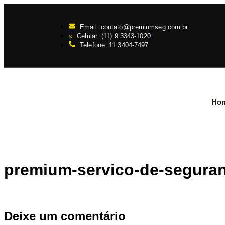
Email: contato@premiumseg.com.br
Celular: (11) 9 3343-1020
Telefone: 11 3404-7497
Ho
premium-servico-de-seguran
Deixe um comentário