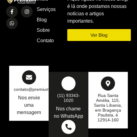
é lá onde postamos nossas
Serviços
notícias e artigos
Blog
importantes.
Sobre
Ver Blog
Contato
contato@premiumseg.com.br
(11) 93343-
Rua Santa
Nos envie
1020
Amélia, 115,
uma
Santa Líbania,
Nos chame
em Bragança
mensagem
Paulista, é
no WhatsApp
12914-160