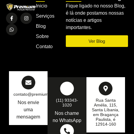
Inicio
Fique ligado no nosso Blog,
é lá onde postamos nossas
Serviços
notícias e artigos
Blog
importantes.
Sobre
Ver Blog
Contato
contato@premiumseg.com.br
(11) 93343-
Rua Santa
Nos envie
1020
Amélia, 115,
uma
Santa Líbania,
Nos chame
em Bragança
mensagem
Paulista, é
no WhatsApp
12914-160