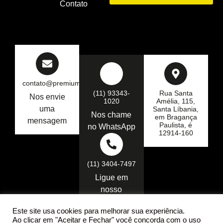
Contato
contato@premiumseg.com.br
(11) 93343-
Rua Santa
Nos envie
1020
Amélia, 115,
uma
Santa Líbania,
Nos chame
em Bragança
mensagem
Paulista, é
no WhatsApp
12914-160
(11) 3404-7497
Ligue em
nosso
telefone
Este site usa cookies para melhorar sua experiência.
Ao clicar em "Aceitar e Fechar" você concorda com o uso