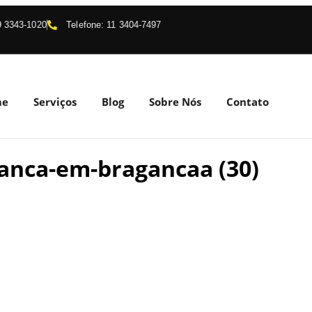
 9 3343-1020
Telefone: 11 3404-7497
me
Serviços
Blog
Sobre Nós
Contato
anca-em-bragancaa (30)