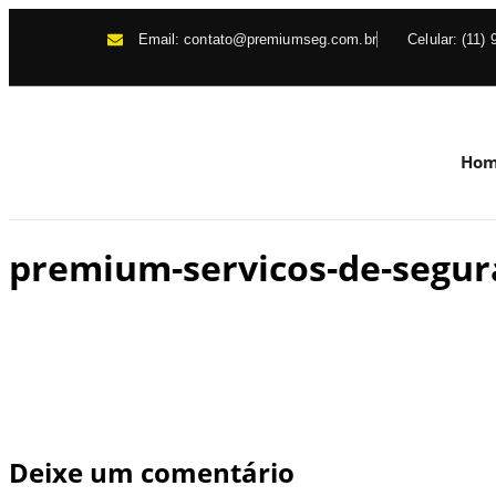
Email: contato@premiumseg.com.br
Celular: (11)
Ho
premium-servicos-de-segur
Deixe um comentário