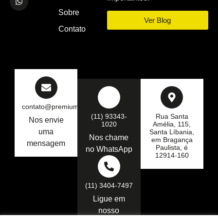
Sobre
Ver Blog
Contato
contato@premiumseg.com.br
(11) 93343-
Rua Santa
Nos envie
1020
Amélia, 115,
uma
Santa Líbania,
Nos chame
em Bragança
mensagem
Paulista, é
no WhatsApp
12914-160
(11) 3404-7497
Ligue em
nosso