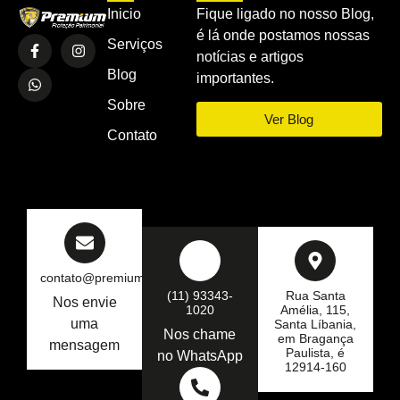
Inicio
Fique ligado no nosso Blog,
é lá onde postamos nossas
Serviços
notícias e artigos
Blog
importantes.
Sobre
Ver Blog
Contato
contato@premiumseg.com.br
(11) 93343-
Rua Santa
Nos envie
1020
Amélia, 115,
uma
Santa Líbania,
Nos chame
em Bragança
mensagem
Paulista, é
no WhatsApp
12914-160