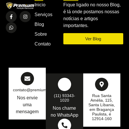
Inicio
Fique ligado no nosso Blog,
é lá onde postamos nossas
Serviços
notícias e artigos
Blog
importantes.
Sobre
Ver Blog
Contato
contato@premiumseg.com.br
(11) 93343-
Rua Santa
Nos envie
1020
Amélia, 115,
uma
Santa Líbania,
Nos chame
em Bragança
mensagem
Paulista, é
no WhatsApp
12914-160