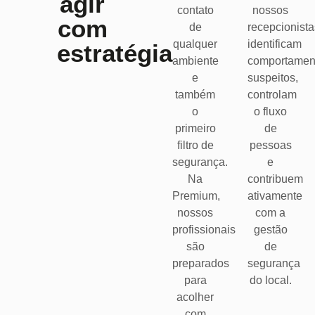
agir
contato
nossos
com
de
recepcionist
qualquer
identificam
estratégia
ambiente
comportamen
e
suspeitos,
também
controlam
o
o fluxo
primeiro
de
filtro de
pessoas
segurança.
e
Na
contribuem
Premium,
ativamente
nossos
com a
profissionais
gestão
são
de
preparados
segurança
para
do local.
acolher
com