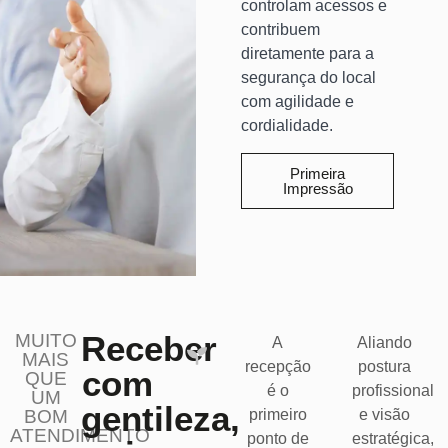
controlam acessos e
contribuem
diretamente para a
segurança do local
com agilidade e
cordialidade.
Primeira
Impressão
Receber
MUITO
A
Aliando
MAIS
recepção
postura
com
QUE
é o
profissional
UM
gentileza,
BOM
primeiro
e visão
ATENDIMENTO
ponto de
estratégica,